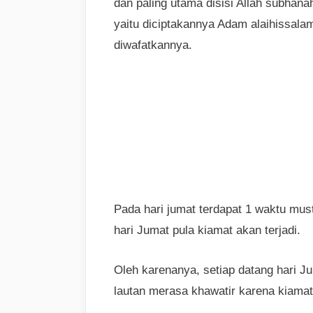
dan paling utama disisi Allah subhanah
yaitu diciptakannya Adam alaihissala
diwafatkannya.
Pada hari jumat terdapat 1 waktu mus
hari Jumat pula kiamat akan terjadi.
Oleh karenanya, setiap datang hari Ju
lautan merasa khawatir karena kiamat 