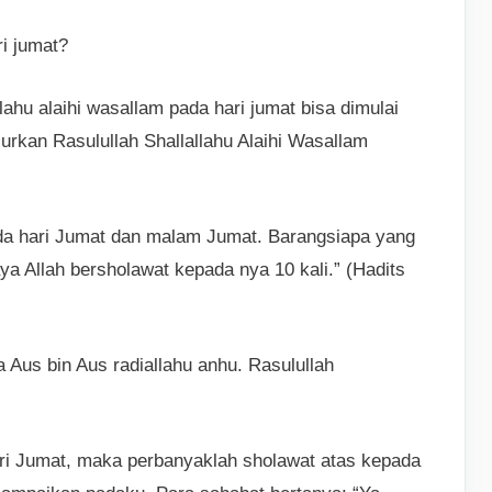
i jumat?
ahu alaihi wasallam pada hari jumat bisa dimulai
jurkan Rasulullah Shallallahu Alaihi Wasallam
da hari Jumat dan malam Jumat. Barangsiapa yang
ya Allah bersholawat kepada nya 10 kali.” (Hadits
 Aus bin Aus radiallahu anhu. Rasulullah
hari Jumat, maka perbanyaklah sholawat atas kepada