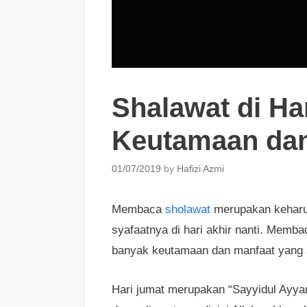
Shalawat di Ha
Keutamaan dan
01/07/2019
by
Hafizi Azmi
Membaca
sholawat
merupakan keharu
syafaatnya di hari akhir nanti. Memba
banyak keutamaan dan manfaat yang 
Hari jumat merupakan “Sayyidul Ayyam