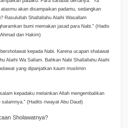
 sampaikan padaku. Para sahabat bertanya: “Ya
i atasmu akan disampaikan padamu, sedangkan
? Rasulullah Shallallahu Alaihi Wasallam
haramkan bumi memakan jasad para Nabi.” (Hadis
, Ahmad dan Hakim)
uk bersholawat kepada Nabi. Karena ucapan shalawat
ahu Alaihi Wa Sallam. Bahkan Nabi Shallallahu Alaihi
olawat yang dipanjatkan kaum muslimin
salam kepadaku melainkan Allah mengembalikan
salamnya.” (Hadits riwayat Abu Daud)
caan Sholawatnya?