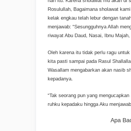
hari itu. Karena sholawat mu akan di
Rosulullah, Bagaimana sholawat kam
kelak engkau telah lebur dengan tanah
menjawab: “Sesungguhnya Allah meng
riwayat Abu Daud, Nasai, Ibnu Majah
Oleh karena itu tidak perlu ragu unt
kita pasti sampai pada Rasul Shallall
Wasallam mengabarkan akan nasib sh
kepadanya.
“Tak seorang pun yang mengucapkan 
ruhku kepadaku hingga Aku menjawab 
Apa Ba