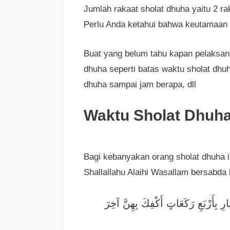
Jumlah rakaat sholat dhuha yaitu 2 ra
Perlu Anda ketahui bahwa keutamaan 
Buat yang belum tahu kapan pelaksanaa
dhuha seperti batas waktu sholat dhuh
dhuha sampai jam berapa, dll
Waktu Sholat Dhuh
Bagi kebanyakan orang sholat dhuha in
Shallallahu Alaihi Wasallam bersabda 
ارِ بِأَرْبَعِ رَكَعَاتٍ أَكْفِكَ بِهِنَّ آخِرَ