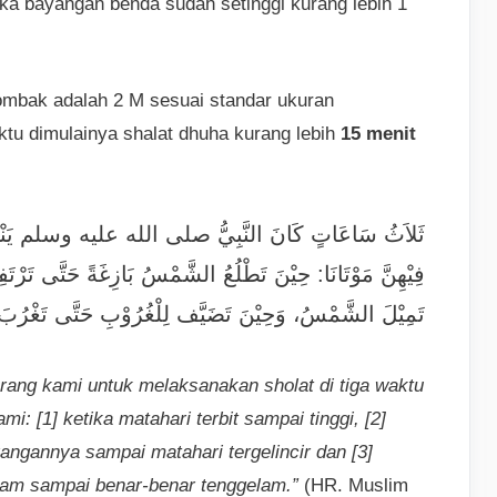
ika bayangan benda sudah setinggi kurang lebih 1
tombak adalah 2 M sesuai standar ukuran
tu dimulainya shalat dhuha kurang lebih
15 menit
ثَلاَثُ سَاعَاتٍ كَانَ النَّبِيُّ صلى الله عليه وسلم يَنْهَانَا أَ
فِيْهِنَّ مَوْتَانَا: حِيْنَ تَطْلُعُ الشَّمْسُ بَازِغَةً حَتَّى تَرْتَفِ
تَمِيْلَ الشَّمْسُ، وَحِيْنَ تَضَيَّف لِلْغُرُوْبِ حَتَّى تَغْرُبَ
ang kami untuk melaksanakan sholat di tiga waktu
: [1] ketika matahari terbit sampai tinggi, [2]
yangannya sampai matahari tergelincir dan [3]
lam sampai benar-benar tenggelam.”
(HR. Muslim