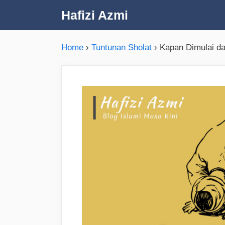
Skip
Hafizi Azmi
to
content
Home
›
Tuntunan Sholat
›
Kapan Dimulai d