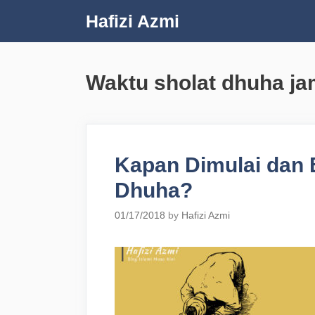
Skip
Hafizi Azmi
to
content
Waktu sholat dhuha ja
Kapan Dimulai dan 
Dhuha?
01/17/2018
by
Hafizi Azmi