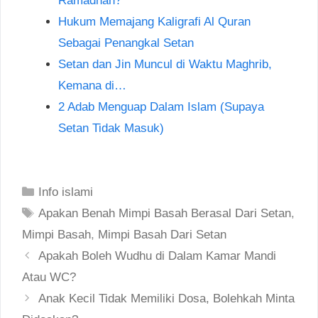
Ramadhan?
Hukum Memajang Kaligrafi Al Quran
Sebagai Penangkal Setan
Setan dan Jin Muncul di Waktu Maghrib,
Kemana di…
2 Adab Menguap Dalam Islam (Supaya
Setan Tidak Masuk)
Categories
Info islami
Tags
Apakan Benah Mimpi Basah Berasal Dari Setan
,
Mimpi Basah
,
Mimpi Basah Dari Setan
Post
Apakah Boleh Wudhu di Dalam Kamar Mandi
navigation
Atau WC?
Anak Kecil Tidak Memiliki Dosa, Bolehkah Minta