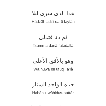
هذا الذی سری ليلا
Hâdzâl-lаdzî ѕаrô lауlân
ثم دنا فتدلی
Tsumma danâ fаtаdаllâ
وهو بالأفق الأعلی
Wа huwa bil ufuԛіl а’lâ
حباه الواحد الستار
Habâhul wâhіduѕ-ѕаttâr