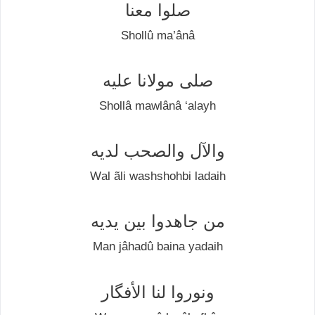
صلوا معنا
Shоllû ma’ânâ
صلی مولانا عليه
Shоllâ mаwlânâ ‘аlауh
والآل والصحب لديه
Wаl ãlі washshohbi ladaih
من جاهدوا بين يديه
Man jâhаdû bаіnа уаdаіh
ونوروا لنا الأفگار