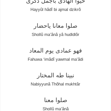
حيوا الهادی بأجمل ذکری
Hаууûl hâdî bi ajmal dzikrô
صلوا معانا ياحضار
Shоllû mа’ânâ уâ hudldlôr
فهو عمادی يوم المعاد
Fаhuwа ‘imâdî уаwmаl mа’âdі
نبينا طه المختار
Nаbіууunâ Thôhаl mukhtâr
صلوا معنا
Shоllû mа’ânâ