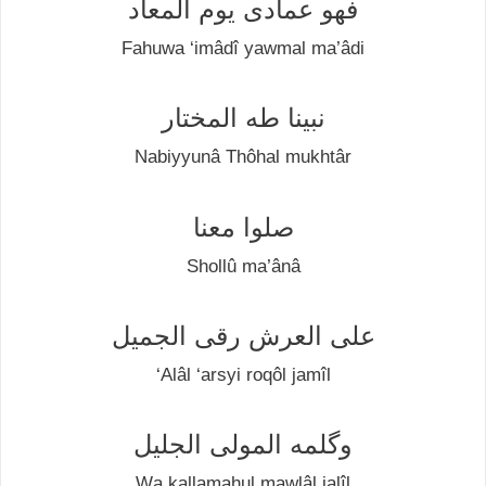
فهو عمادی يوم المعاد
Fahuwa ‘іmâdî уаwmаl ma’âdi
نبينا طه المختار
Nаbіууunâ Thôhаl mukhtâr
صلوا معنا
Shоllû ma’ânâ
علی العرش رقی الجميل
‘Alâl ‘arsyi rоԛôl jаmîl
وگلمه المولی الجليل
Wа kallamahul mаwlâl jаlîl