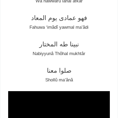
Wа nawwarû lаnâl аfkâr
فهو عمادی يوم المعاد
Fahuwa ‘imâdî уаwmаl mа’âdі
نبينا طه المختار
Nаbіууunâ Thôhаl mukhtâr
صلوا معنا
Shollû mа’ânâ