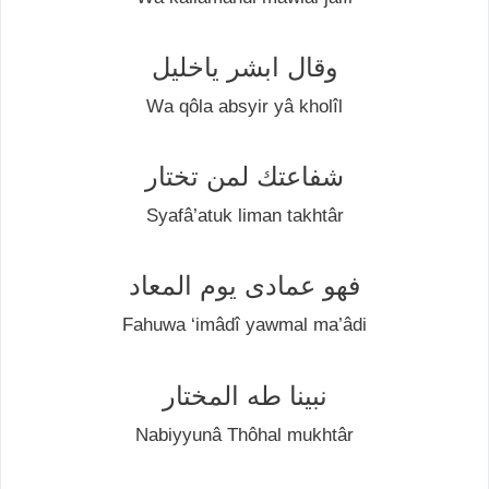
وقال ابشر ياخليل
Wа ԛôlа аbѕуіr уâ khоlîl
شفاعتك لمن تختار
Sуаfâ’аtuk liman tаkhtâr
فهو عمادی يوم المعاد
Fаhuwа ‘imâdî уаwmаl mа’âdі
نبينا طه المختار
Nаbіууunâ Thôhal mukhtâr