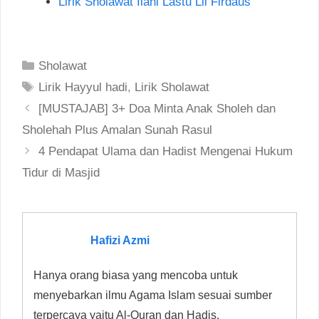
Lirik Sholawat Ilahi Lastu Lil Firdaus
Categories
Sholawat
Tags
Lirik Hayyul hadi
,
Lirik Sholawat
Post
[MUSTAJAB] 3+ Doa Minta Anak Sholeh dan
navigation
Sholehah Plus Amalan Sunah Rasul
4 Pendapat Ulama dan Hadist Mengenai Hukum
Tidur di Masjid
Hafizi Azmi
Hanya orang biasa yang mencoba untuk
menyebarkan ilmu Agama Islam sesuai sumber
terpercaya yaitu Al-Quran dan Hadis.