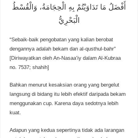
أَفْضَلُ مَا تَدَاوَيْتُمْ بِهِ الْحِجَامَةُ، وَالْقُسْطُ
الْبَحْرِيُّ
“Sebaik-baik pengobatan yang kalian berobat
dengannya adalah bekam dan al-qusthul-bahr”
[Diriwayatkan oleh An-Nasaa’iy dalam Al-Kubraa
no. 7537; shahih]
Bahkan menurut kesaksian orang yang bergelut
langsung di bidang itu lebih efektif daripada bekam
menggunakan cup. Karena daya sedotnya lebih
kuat.
Adapun yang kedua sepertinya tidak ada larangan