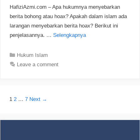
HafiziAzmi.com – Apa hukumnya menyebarkan
berita bohong atau hoax? Apakah dalam islam ada
larangan menyebarkan berita hoax? Berikut ini
penjelasannya. …
Selengkapnya
Categories
Hukum Islam
Leave a comment
Post
1
2
…
7
Next →
navigation