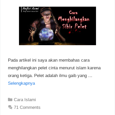
Pada artikel ini saya akan membahas cara
menghilangkan pelet cinta menurut islam karena
orang ketiga. Pelet adalah ilmu gaib yang …
Selengkapnya
Categories
Cara Islami
71 Comments