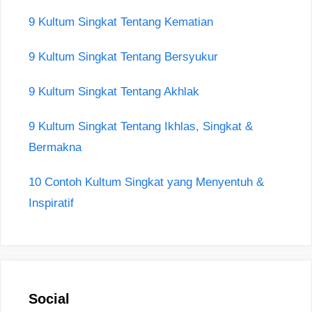
9 Kultum Singkat Tentang Kematian
9 Kultum Singkat Tentang Bersyukur
9 Kultum Singkat Tentang Akhlak
9 Kultum Singkat Tentang Ikhlas, Singkat &
Bermakna
10 Contoh Kultum Singkat yang Menyentuh &
Inspiratif
Social