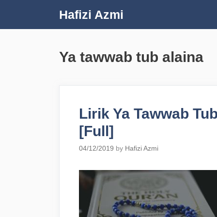
Skip
Hafizi Azmi
to
content
Ya tawwab tub alaina
Lirik Ya Tawwab Tub
[Full]
04/12/2019
by
Hafizi Azmi