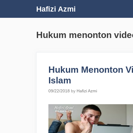
Skip
Hafizi Azmi
to
content
Hukum menonton vide
Hukum Menonton Vi
Islam
09/22/2018
by
Hafizi Azmi