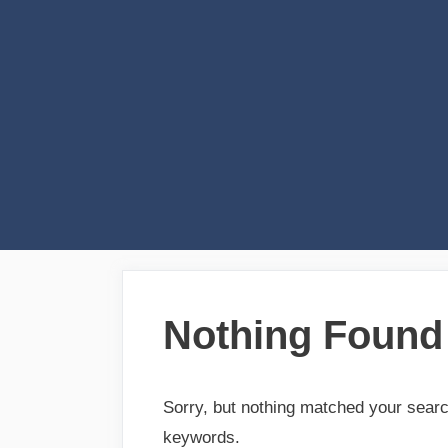
Skip
to
content
Nothing Found
Sorry, but nothing matched your searc
keywords.