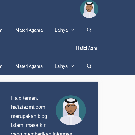
mi
Materi Agama
Lainya
Hafizi Azmi
mi
Materi Agama
Lainya
Halo teman,
hafiziazmi.com
merupakan blog
islami masa kini
yang memberikan informasi