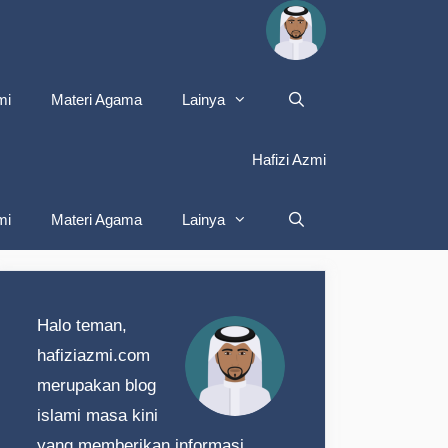
mi
Materi Agama
Lainya
Hafizi Azmi
mi
Materi Agama
Lainya
Halo teman,
hafiziazmi.com
merupakan blog
islami masa kini
yang memberikan informasi