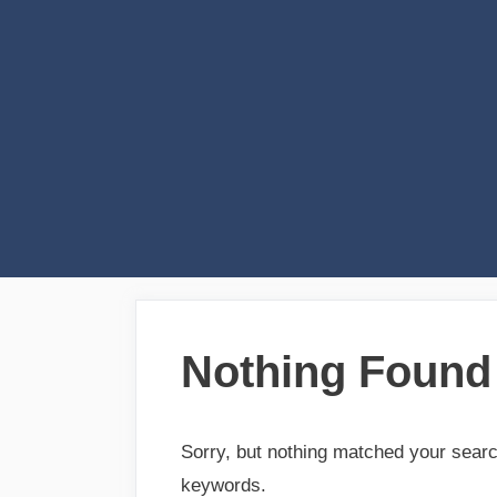
Skip
to
content
Nothing Found
Sorry, but nothing matched your searc
keywords.