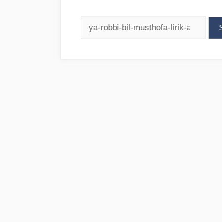
Search
for: