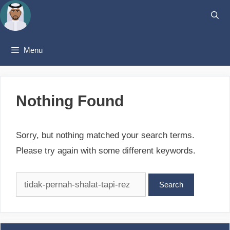
Skip
to
content
Menu
Nothing Found
Sorry, but nothing matched your search terms.
Please try again with some different keywords.
Search
for: