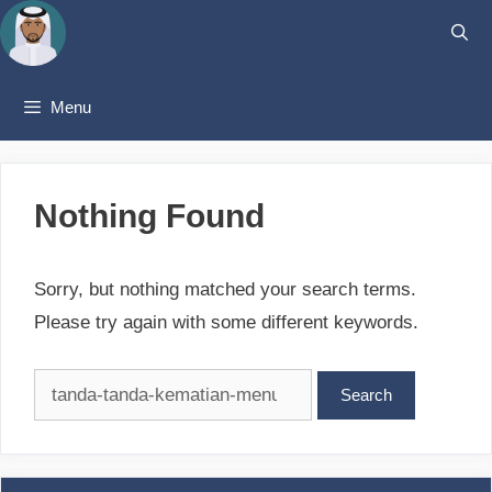
Skip
to
content
Menu
Nothing Found
Sorry, but nothing matched your search terms.
Please try again with some different keywords.
Search
for: