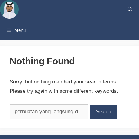
Skip
to
content
Menu
Nothing Found
Sorry, but nothing matched your search terms.
Please try again with some different keywords.
Search
for: