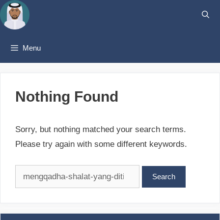
Skip
to
content
Menu
Nothing Found
Sorry, but nothing matched your search terms.
Please try again with some different keywords.
Search
for: