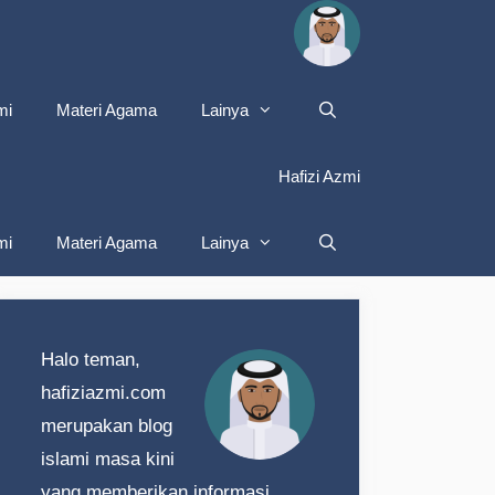
mi
Materi Agama
Lainya
Hafizi Azmi
mi
Materi Agama
Lainya
Halo teman,
hafiziazmi.com
merupakan blog
islami masa kini
yang memberikan informasi