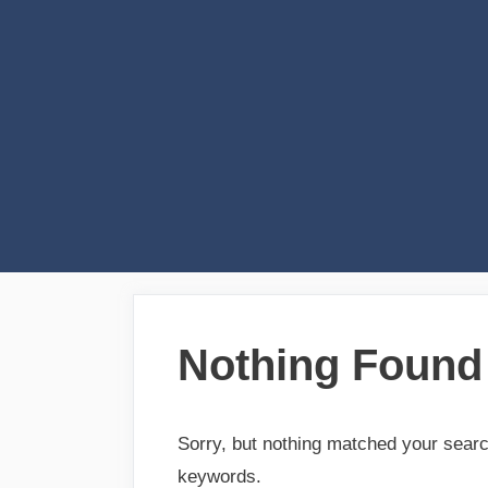
Skip
to
content
Nothing Found
Sorry, but nothing matched your searc
keywords.