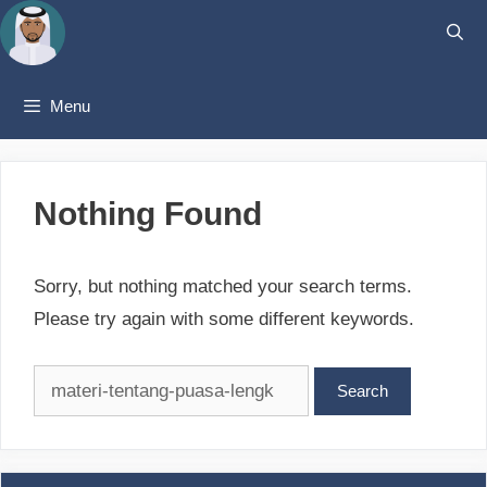
Skip
to
content
Menu
Nothing Found
Sorry, but nothing matched your search terms.
Please try again with some different keywords.
Search
for: