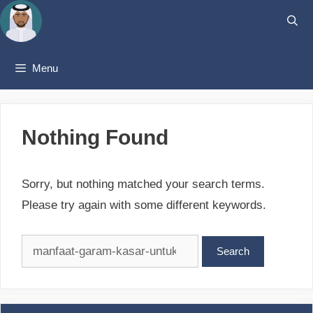
Skip
to
content
Menu
Nothing Found
Sorry, but nothing matched your search terms.
Please try again with some different keywords.
Search
for: