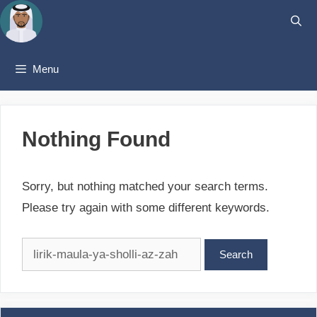
Skip
to
content
Menu
Nothing Found
Sorry, but nothing matched your search terms.
Please try again with some different keywords.
Search
for: