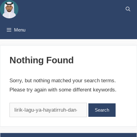
Skip
to
content
Menu
Nothing Found
Sorry, but nothing matched your search terms.
Please try again with some different keywords.
Search
for: