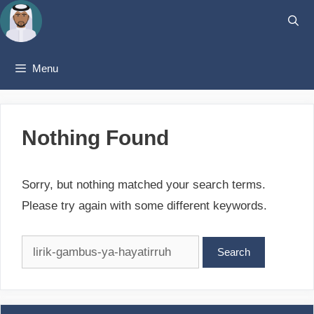
Skip
to
content
Menu
Nothing Found
Sorry, but nothing matched your search terms.
Please try again with some different keywords.
Search
for: