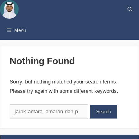
Skip
to
content
Menu
Nothing Found
Sorry, but nothing matched your search terms.
Please try again with some different keywords.
Search
for: