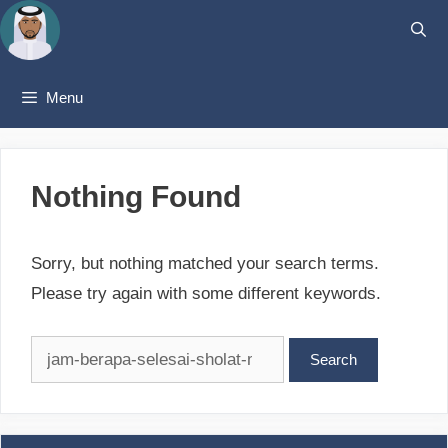
Skip
to
content
Menu
Nothing Found
Sorry, but nothing matched your search terms.
Please try again with some different keywords.
Search
for: