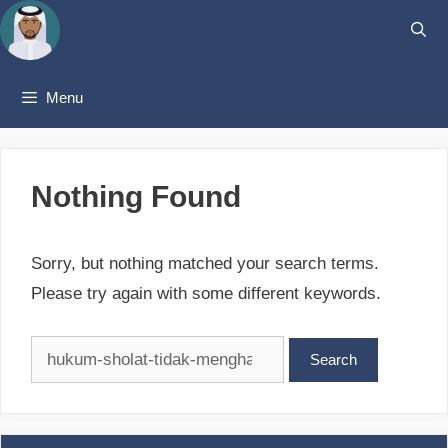
Skip
to
content
Menu
Nothing Found
Sorry, but nothing matched your search terms.
Please try again with some different keywords.
Search
for: