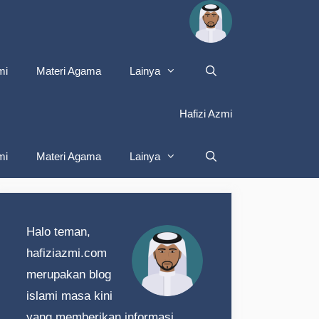
mi
Materi Agama
Lainya
Hafizi Azmi
mi
Materi Agama
Lainya
Halo teman,
hafiziazmi.com
merupakan blog
islami masa kini
yang memberikan informasi