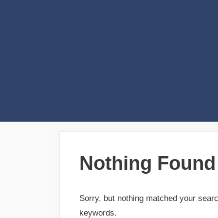
Skip
to
content
Nothing Found
Sorry, but nothing matched your searc
keywords.