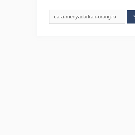
Search
for: