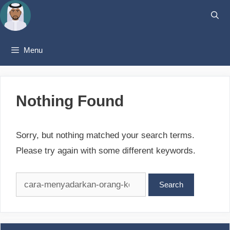
Skip
to
content
Menu
Nothing Found
Sorry, but nothing matched your search terms.
Please try again with some different keywords.
Search
for: