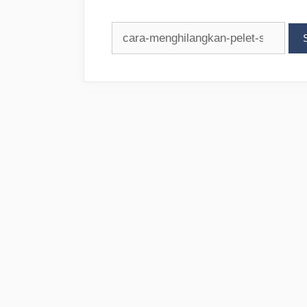
Search
for: