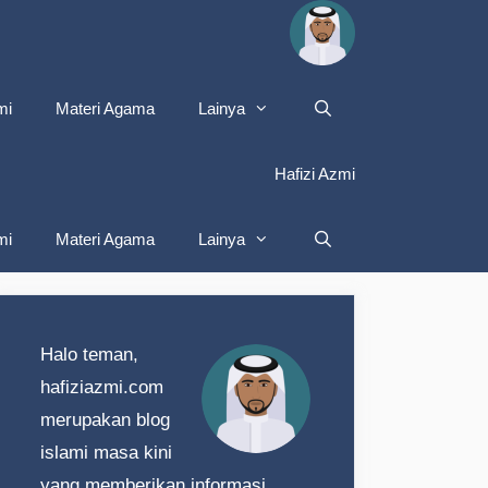
mi
Materi Agama
Lainya
Hafizi Azmi
mi
Materi Agama
Lainya
Halo teman,
hafiziazmi.com
merupakan blog
islami masa kini
yang memberikan informasi