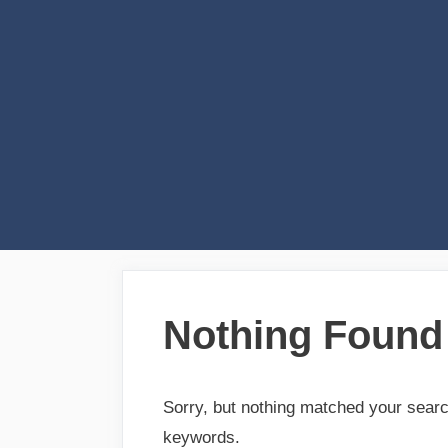
Skip
to
content
Nothing Found
Sorry, but nothing matched your searc
keywords.