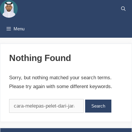
Skip
to
content
Menu
Nothing Found
Sorry, but nothing matched your search terms.
Please try again with some different keywords.
Search
for: