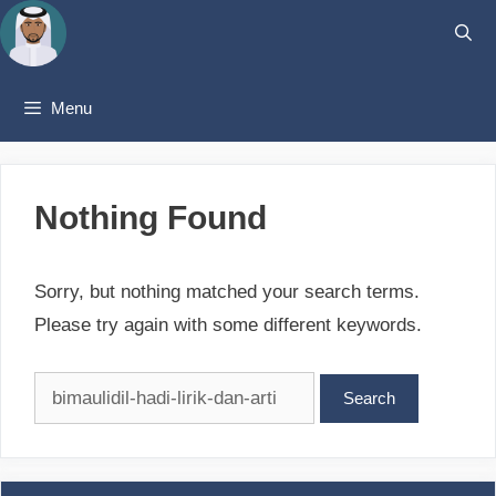
Skip
to
content
Menu
Nothing Found
Sorry, but nothing matched your search terms.
Please try again with some different keywords.
Search
for: