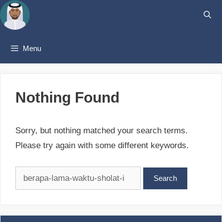
Skip
to
content
Menu
Nothing Found
Sorry, but nothing matched your search terms.
Please try again with some different keywords.
Search
for: