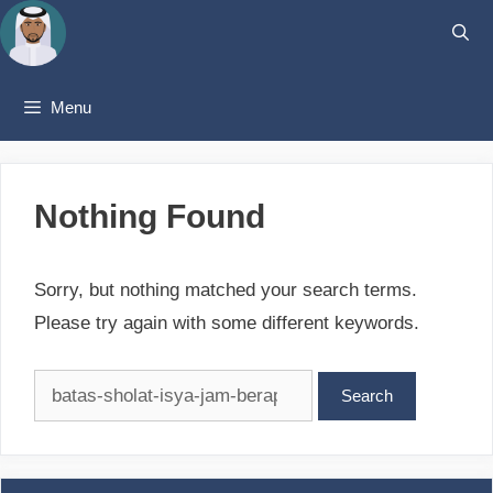
Skip
to
content
Menu
Nothing Found
Sorry, but nothing matched your search terms.
Please try again with some different keywords.
Search
for: