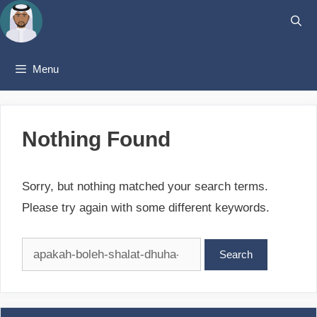
Skip
to
content
Menu
Nothing Found
Sorry, but nothing matched your search terms.
Please try again with some different keywords.
Search
for: